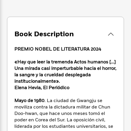
e
n
P
h
t
n
a
c
a
e
i
W
d
e
g
M
n
h
b
N
e
u
g
i
y
o
-
s
B
t
t
v
Book Description
T
t
o
e
h
e
u
-
o
h
e
l
r
R
k
e
PREMIO NOBEL DE LITERATURA 2024
A
s
n
e
G
a
u
i
a
u
d
t
«Hay que leer la tremenda Actos humanos […]
n
d
i
h
Una mirada casi imperturbable hacia el horror,
g
I
B
d
o
la sangre y la crueldad desplegada
S
n
o
e
r
institucionalmente».
e
s
I
o
Elena Hevia, El Periódico
r
i
n
k
i
g
T
s
K
O
T
Mayo de 1980
. La ciudad de Gwangju se
e
h
h
o
i
u
a
s
t
moviliza contra la dictadura militar de Chun
e
f
d
r
y
T
f
i
Doo-hwan, que hace unos meses tomó el
2
s
M
a
o
u
r
poder en Corea del Sur. La oposición civil,
0
'
o
r
S
l
O
2
liderada por los estudiantes universitarios, se
C
s