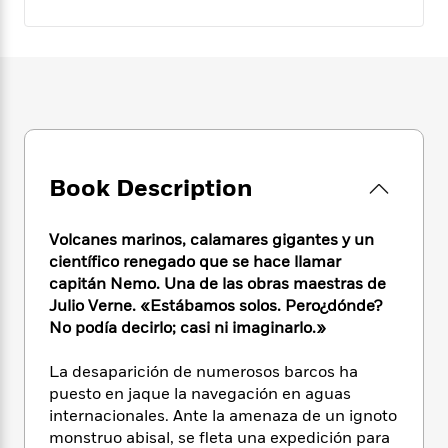
e
n
P
h
t
n
a
c
a
e
i
W
d
e
g
M
n
h
b
N
e
u
g
i
y
o
-
s
B
t
t
v
T
t
o
e
h
e
u
-
o
h
e
l
r
R
k
e
A
s
n
e
G
a
Book Description
u
i
a
u
d
t
n
d
i
h
g
I
Volcanes marinos, calamares gigantes y un
B
d
o
S
n
científico renegado que se hace llamar
o
e
r
e
s
I
capitán Nemo. Una de las obras maestras de
o
r
i
n
k
Julio Verne.
«Estábamos solos. Pero¿dónde?
i
g
T
s
No podía decirlo; casi ni imaginarlo.»
K
O
T
e
h
h
o
i
u
a
s
t
e
f
d
La desaparición de numerosos barcos ha
r
y
T
f
i
2
s
puesto en jaque la navegación en aguas
M
a
o
u
r
0
'
internacionales. Ante la amenaza de un ignoto
o
r
S
l
O
2
C
monstruo abisal, se fleta una expedición para
s