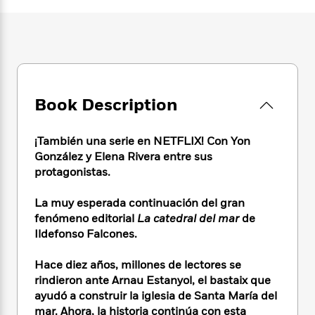
e
n
P
h
t
n
a
c
a
e
i
W
d
e
g
M
n
h
b
N
e
u
g
i
y
o
-
s
B
t
t
v
T
t
o
e
h
e
u
-
o
h
Book Description
e
l
r
R
k
e
A
s
n
e
G
a
u
i
a
u
¡También una serie en NETFLIX! Con Yon
d
t
n
d
i
González y Elena Rivera entre sus
h
g
I
B
d
protagonistas.
o
S
n
o
e
r
e
s
I
o
La muy esperada continuación del gran
r
i
n
k
fenómeno editorial
La catedral del mar
de
i
g
T
s
K
Ildefonso Falcones.
O
T
e
h
h
o
i
u
a
s
t
e
f
d
Hace diez años, millones de lectores se
r
y
T
f
i
2
s
rindieron ante Arnau Estanyol, el bastaix que
M
a
o
u
r
0
'
ayudó a construir la iglesia de Santa María del
o
r
S
l
O
2
C
mar. Ahora, la historia continúa con esta
s