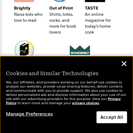
t
r
W
c
i
Brightly
Out of Print
TASTE
o
N
o
Raise kids who
Shirts, totes,
An online
r
o
n
love to read
socks, and
magazine for
l
F
v
more for book
today’s home
d
i
e
lovers
cook
o
c
l
S
f
t
s
p
E
i
a
r
o
n
i
n
✕
i
Wonderbly
A
c
Today's Top Books
s
Personalized books for
r
C
Want to know what
Cookies and Similar Technologies
h
kids and adults
t
people are actually
a
M
L
We, our affiliates, and providers working on our behalf use cookies to
T
reading right now?
i
r
e
analyze our websites, provide social sharing features, deliver content,
a
h
c
and communicate with you to provide support. We also use cookies to
l
m
n
deliver personalized ads and disclose information about your use of our
e
l
e
o
site with our advertising providers for this purpose. View our
Privacy
g
B
e
Policy
to learn more and manage your
privacy choices
.
i
u
e
s
r
a
Manage Preferences
s
B
Accept All
&
g
t
l
F
e
B
Dismiss
u
i
F