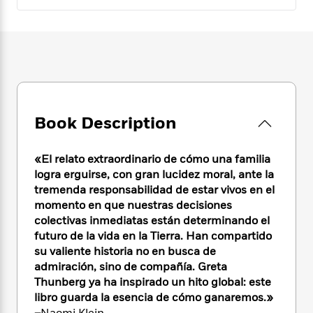
e
n
P
h
t
n
a
c
a
e
i
W
d
e
g
M
n
h
b
N
e
u
g
i
y
o
-
s
B
t
t
v
T
t
o
e
h
e
u
-
o
h
e
l
r
R
k
e
A
Book Description
s
n
e
G
a
u
i
a
u
d
t
n
d
i
«El relato extraordinario de cómo una familia
h
g
I
B
d
logra erguirse, con gran lucidez moral, ante la
o
S
n
o
e
tremenda responsabilidad de estar vivos en el
r
e
s
I
o
momento en que nuestras decisiones
r
i
n
k
colectivas inmediatas están determinando el
i
g
T
s
K
futuro de la vida en la Tierra. Han compartido
O
T
e
h
h
o
i
su valiente historia no en busca de
u
a
s
t
e
f
d
r
admiración, sino de compañía. Greta
y
T
f
i
2
s
M
Thunberg ya ha inspirado un hito global: este
a
o
u
r
0
'
o
libro guarda la esencia de cómo ganaremos.»
r
S
l
O
2
C
s