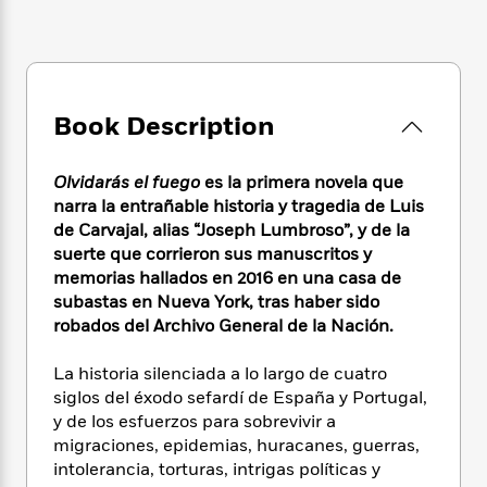
e
n
P
h
t
n
a
c
a
e
i
W
d
e
g
M
n
h
b
N
e
u
g
i
y
o
-
s
B
t
t
v
Book Description
T
t
o
e
h
e
u
-
o
h
e
l
r
R
k
e
Olvidarás el fuego
es la primera novela que
A
s
n
e
G
a
u
narra la entrañable historia y tragedia de Luis
i
a
u
d
t
de Carvajal, alias “Joseph Lumbroso”, y de la
n
d
i
h
suerte que corrieron sus manuscritos y
g
I
B
d
o
memorias hallados en 2016 en una casa de
S
n
o
e
r
subastas en Nueva York, tras haber sido
e
s
I
o
robados del Archivo General de la Nación.
r
i
n
k
i
g
T
s
K
O
T
La historia silenciada a lo largo de cuatro
e
h
h
o
i
u
a
s
t
siglos del éxodo sefardí de España y Portugal,
e
f
d
r
y
T
f
i
y de los esfuerzos para sobrevivir a
2
s
M
a
o
u
r
migraciones, epidemias, huracanes, guerras,
0
'
o
r
S
l
O
2
intolerancia, torturas, intrigas políticas y
C
s