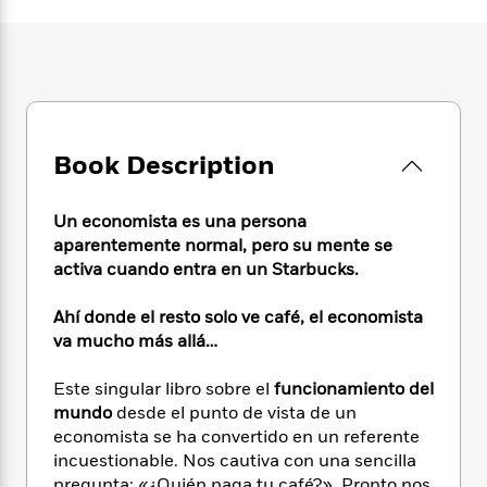
e
n
P
h
t
n
a
c
a
e
i
W
d
e
g
M
n
h
b
N
e
u
g
i
y
o
-
s
B
t
t
v
T
t
o
e
h
e
u
-
o
h
e
Book Description
l
r
R
k
e
A
s
n
e
G
a
u
i
a
u
d
Un economista es una persona
t
n
d
i
aparentemente normal, pero su mente se
h
g
I
B
d
activa cuando entra en un Starbucks.
o
S
n
o
e
r
e
s
I
o
Ahí donde el resto solo ve café, el economista
r
i
n
k
va mucho más allá…
i
g
T
s
K
O
T
e
h
h
o
i
Este singular libro sobre el
funcionamiento del
u
a
s
t
e
f
d
mundo
desde el punto de vista de un
r
y
T
f
i
2
s
economista se ha convertido en un referente
M
a
o
u
r
0
'
o
incuestionable. Nos cautiva con una sencilla
r
S
l
O
2
C
s
pregunta: «¿Quién paga tu café?». Pronto nos