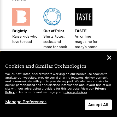
t
r
W
c
i
o
N
o
r
o
n
l
F
v
d
i
e
o
Brightly
Out of Print
TASTE
c
l
S
f
Raise kids who
Shirts, totes,
An online
t
s
p
E
love to read
socks, and
magazine for
i
a
more for book
today’s home
r
o
n
lovers
cook
i
n
i
✕
A
c
s
r
C
Cookies and Similar Technologies
h
t
a
M
L
T
We, our affiliates, and providers working on our behalf use cookies to
i
r
e
a
analyze our websites, provide social sharing features, deliver content,
h
c
l
Wonderbly
m
and communicate with you to provide support. We also use cookies to
Today's Top Books
n
e
deliver personalized ads and disclose information about your use of our
l
e
Personalized books for
o
Want to know what
g
site with our advertising providers for this purpose. View our
Privacy
B
e
kids and adults
i
Policy
people are actually
to learn more and manage your
privacy choices
.
u
e
s
r
reading right now?
a
s
Manage Preferences
B
&
Accept All
g
t
l
F
e
B
u
i
Dismiss
F