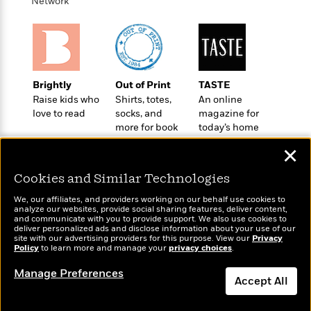
t
Network
r
W
c
i
o
N
o
r
o
n
l
F
v
d
i
e
o
c
l
Brightly
Out of Print
TASTE
S
f
t
s
Raise kids who
Shirts, totes,
An online
p
E
i
love to read
socks, and
magazine for
a
r
o
more for book
today’s home
n
i
n
lovers
cook
i
✕
A
c
s
r
C
h
Cookies and Similar Technologies
t
a
M
L
T
i
r
We, our affiliates, and providers working on our behalf use cookies to
e
a
analyze our websites, provide social sharing features, deliver content,
h
c
l
m
Wonderbly
and communicate with you to provide support. We also use cookies to
n
Today's Top Books
e
l
e
deliver personalized ads and disclose information about your use of our
o
Personalized books for
g
Want to know what
site with our advertising providers for this purpose. View our
B
Privacy
e
i
kids and adults
Policy
people are actually
to learn more and manage your
privacy choices
.
u
e
s
r
reading right now?
a
s
Manage Preferences
B
&
g
Accept All
t
l
F
e
B
u
i
Dismiss
F