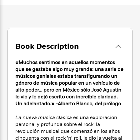
e
n
P
h
t
n
a
c
a
e
i
W
d
e
g
M
n
h
b
N
e
u
g
i
y
o
-
s
B
t
t
v
T
t
o
e
h
e
u
-
o
h
Book Description
e
l
r
R
k
e
A
s
n
e
G
a
u
i
«Muchos sentimos en aquellos momentos
a
u
d
t
n
d
i
que se gestaba algo muy grande: una serie de
h
g
I
B
d
músicos geniales estaba transfigurando un
o
S
n
o
e
género de música popular en un vehículo de
r
e
s
I
o
alto poder… pero en México sólo José Agustín
r
i
n
k
lo vio y lo dejó escrito con increíble claridad.
i
g
T
s
K
Un adelantado.» -Alberto Blanco, del prólogo
O
T
e
h
h
o
i
u
a
s
t
e
f
d
La nueva música clásica
es una exploración
r
y
T
f
i
2
s
personal y profunda sobre el rock: la
M
a
o
u
r
0
'
revolución musical que comenzó en los años
o
r
S
l
O
2
C
cincuenta con el rock ’n’ roll, le dio la vuelta al
s