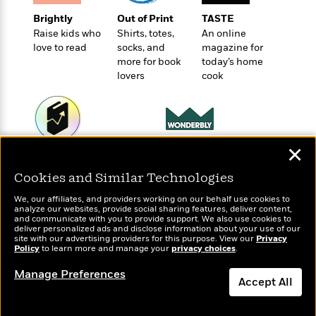
t
r
W
c
i
Brightly
Out of Print
TASTE
o
N
o
Raise kids who
Shirts, totes,
An online
r
o
n
love to read
socks, and
magazine for
l
F
v
more for book
today’s home
d
i
e
lovers
cook
o
c
l
S
f
t
s
p
E
i
a
r
o
n
i
n
✕
i
Wonderbly
A
Today's Top Books
c
s
Personalized books for
r
Want to know what
C
Cookies and Similar Technologies
h
kids and adults
people are actually
t
a
M
L
T
reading right now?
We, our affiliates, and providers working on our behalf use cookies to
i
r
e
a
analyze our websites, provide social sharing features, deliver content,
h
c
l
and communicate with you to provide support. We also use cookies to
m
n
e
deliver personalized ads and disclose information about your use of our
l
e
o
g
site with our advertising providers for this purpose. View our
Privacy
B
e
Policy
i
to learn more and manage your
privacy choices
.
u
e
s
r
a
s
Manage Preferences
B
&
Accept All
g
t
l
F
e
B
u
Dismiss
i
F