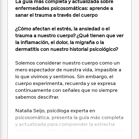
i
t
T
w
5
La guía más completa y actualizada sobre
o
t
J
a
h
n
enfermedades psicosomáticas: aprende a
r
S
o
r
e
W
sanar el trauma a través del cuerpo
n
o
n
t
r
o
P
e
o
e
N
a
r
o
r
¿Cómo afectan el estrés, la ansiedad o el
t
s
o
p
d
p
trauma a nuestro cuerpo? ¿Qué tienen que ver
h
w
y
s
u
la inflamación, el dolor, la migraña o la
i
B
l
B
dermatitis con nuestro historial psicológico?
n
o
P
a
o
g
o
a
B
r
o
Solemos considerar nuestro cuerpo como un
N
k
t
o
B
k
mero espectador de nuestra vida, impasible a
a
s
r
o
o
s
lo que vivimos y sentimos. Sin embargo, el
r
T
i
k
o
f
cuerpo experimenta, recuerda y se expresa
r
o
c
s
k
o
a
continuamente con señales que no siempre
R
k
t
s
r
t
sabemos descifrar.
e
R
o
i
M
o
a
a
C
n
i
r
Natalia Seijo, psicóloga experta en
d
d
o
S
d
s
psicosomática, presenta la guía más completa
T
d
p
p
d
h
y actualizada para comprender la estrecha
e
e
a
l
i
n
relación que existe entre nuestra salud mental
W
n
e
P
s
K
y física. Mediante numerosos casos de
i