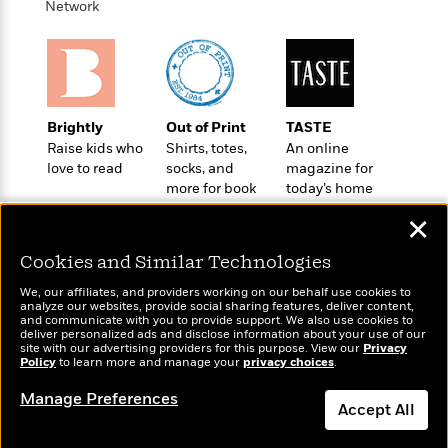
o
Network
e
c
i
o
y
t
c
k
i
t
s
o
i
T
n
L
o
o
l
n
R
Brightly
Out of Print
TASTE
a
e
Raise kids who
Shirts, totes,
An online
m
love to read
socks, and
magazine for
a
Features
a
more for book
today’s home
d
&
N
L
lovers
cook
B
Interviews
o
l
✕
a
E
n
a
s
m
Cookies and Similar Technologies
B
f
m
e
m
i
i
a
We, our affiliates, and providers working on our behalf use cookies to
d
a
o
c
analyze our websites, provide social sharing features, deliver content,
o
B
Wonderbly
and communicate with you to provide support. We also use cookies to
Today's Top Books
g
t
deliver personalized ads and disclose information about your use of our
n
r
Personalized books for
Want to know what
r
i
site with our advertising providers for this purpose. View our
Privacy
D
Y
o
kids and adults
Policy
people are actually
to learn more and manage your
privacy choices
.
a
o
r
o
d
reading right now?
p
n
.
Manage Preferences
u
i
h
Accept All
S
r
e
i
e
M
I
Dismiss