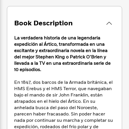
e
n
P
h
t
n
a
c
a
e
i
W
d
e
g
M
n
h
b
N
e
u
g
Book Description
i
y
o
-
s
B
t
t
v
T
t
o
e
h
e
La verdadera historia de una legendaria
u
-
o
h
e
l
expedición al Ártico, transformada en una
r
R
k
e
A
s
excitante y extraordinaria novela en la línea
n
e
G
a
u
i
del mejor Stephen King o Patrick O’Brien y
a
u
d
t
n
llevada a la TV en una extraordinaria serie de
d
i
h
g
I
10 episodios.
B
d
o
S
n
o
e
r
e
s
I
o
En 1847, dos barcos de la Armada británica, el
r
i
n
k
HMS Erebus y el HMS Terror, que navegaban
i
g
T
s
K
bajo el mando de sir John Franklin, están
O
T
e
h
h
o
i
atrapados en el hielo del Ártico. En su
u
a
s
t
e
f
d
anhelada busca del paso del Noroeste,
r
y
T
f
i
2
s
parecen haber fracasado. Sin poder hacer
M
a
o
u
r
0
'
nada por continuar su marcha y completar su
o
r
S
l
O
2
C
expedición, rodeados del frío polar y de
s