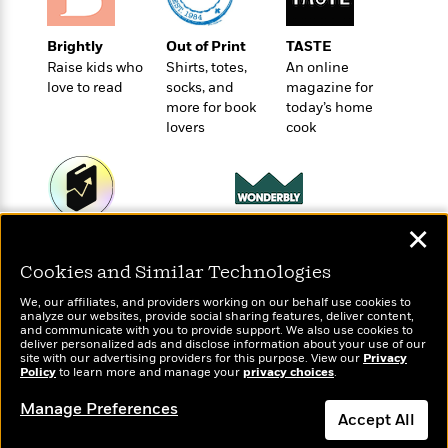
t
r
W
c
i
o
N
o
Brightly
Out of Print
TASTE
r
o
n
Raise kids who
Shirts, totes,
An online
l
F
v
love to read
socks, and
magazine for
d
i
e
more for book
today’s home
o
c
l
lovers
cook
S
f
t
s
p
E
i
a
r
o
n
i
n
i
A
c
✕
s
Wonderbly
Today's Top Books
r
C
h
Personalized books for
Want to know what
t
a
M
Cookies and Similar Technologies
L
kids and adults
T
people are actually
i
r
e
a
h
reading right now?
We, our affiliates, and providers working on our behalf use cookies to
c
l
m
analyze our websites, provide social sharing features, deliver content,
n
e
l
e
and communicate with you to provide support. We also use cookies to
o
g
B
deliver personalized ads and disclose information about your use of our
e
i
site with our advertising providers for this purpose. View our
u
Privacy
e
s
Policy
to learn more and manage your
privacy choices
.
r
a
s
B
&
g
Manage Preferences
t
l
F
Accept All
e
B
u
i
F