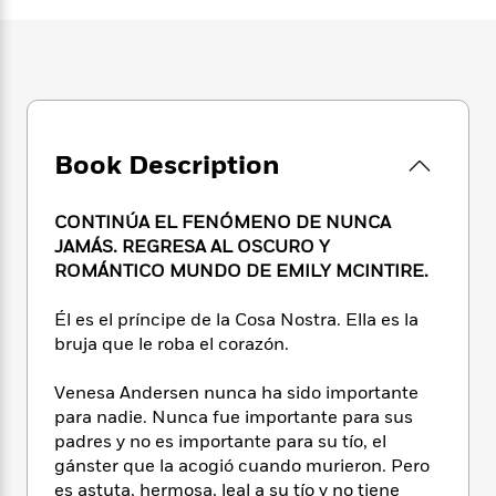
e
n
P
h
t
n
a
c
a
e
i
W
d
e
g
M
n
h
b
N
e
u
g
i
y
o
-
s
B
t
t
v
T
t
o
e
h
e
u
-
o
h
Book Description
e
l
r
R
k
e
A
s
n
e
G
a
u
i
a
u
CONTINÚA EL FENÓMENO DE NUNCA
d
t
n
d
i
JAMÁS. REGRESA AL OSCURO Y
h
g
I
B
d
ROMÁNTICO MUNDO DE EMILY MCINTIRE.
o
S
n
o
e
r
e
s
I
o
Él es el príncipe de la Cosa Nostra. Ella es la
r
i
n
k
bruja que le roba el corazón.
i
g
T
s
K
O
T
e
h
h
o
i
Venesa Andersen nunca ha sido importante
u
a
s
t
e
f
d
para nadie. Nunca fue importante para sus
r
y
T
f
i
2
s
padres y no es importante para su tío, el
M
a
o
u
r
0
'
gánster que la acogió cuando murieron. Pero
o
r
S
l
O
2
C
es astuta, hermosa, leal a su tío y no tiene
s