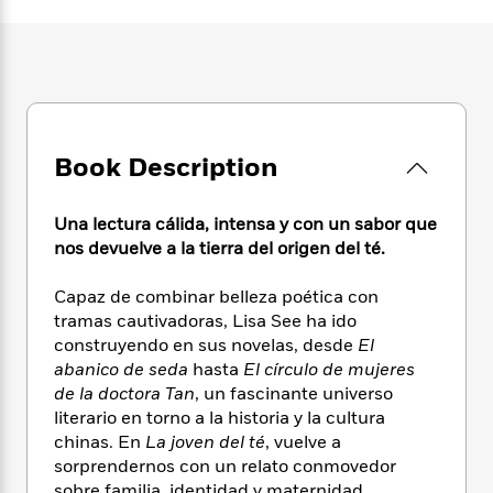
e
n
P
h
t
n
a
c
a
e
i
W
d
e
g
M
n
h
b
N
e
u
g
i
y
o
-
s
B
t
t
v
T
t
o
e
h
e
u
-
o
h
e
Book Description
l
r
R
k
e
A
s
n
e
G
a
u
i
a
u
d
Una lectura cálida, intensa y con un sabor que
t
n
d
i
nos devuelve a la tierra del origen del té.
h
g
I
B
d
o
S
n
o
e
Capaz de combinar belleza poética con
r
e
s
I
o
tramas cautivadoras, Lisa See ha ido
r
i
n
k
construyendo en sus novelas, desde
El
i
g
T
s
K
abanico de seda
hasta
El círculo de mujeres
O
T
e
h
h
o
i
de la doctora Tan
, un fascinante universo
u
a
s
t
e
f
d
literario en torno a la historia y la cultura
r
y
T
f
i
2
s
chinas. En
La joven del té
, vuelve a
M
a
o
u
r
0
'
o
sorprendernos con un relato conmovedor
r
S
l
O
2
C
s
sobre familia, identidad y maternidad.