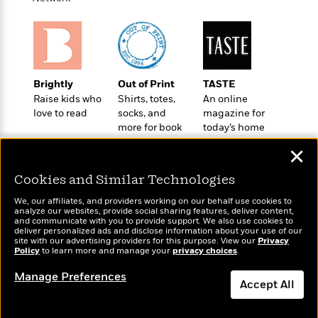
t
r
W
c
i
o
N
o
r
o
n
l
F
v
d
i
e
o
Brightly
Out of Print
TASTE
c
l
S
f
Raise kids who
Shirts, totes,
An online
t
s
p
E
love to read
socks, and
magazine for
i
a
more for book
today’s home
r
o
n
lovers
cook
i
n
i
✕
A
c
s
r
C
Cookies and Similar Technologies
h
t
a
M
L
T
We, our affiliates, and providers working on our behalf use cookies to
i
r
e
a
analyze our websites, provide social sharing features, deliver content,
h
c
l
Wonderbly
m
and communicate with you to provide support. We also use cookies to
Today's Top Books
n
e
deliver personalized ads and disclose information about your use of our
l
e
Personalized books for
o
Want to know what
g
site with our advertising providers for this purpose. View our
Privacy
B
e
kids and adults
i
Policy
people are actually
to learn more and manage your
privacy choices
.
u
e
s
r
reading right now?
a
s
Manage Preferences
B
&
Accept All
g
t
l
F
e
B
u
i
Dismiss
F