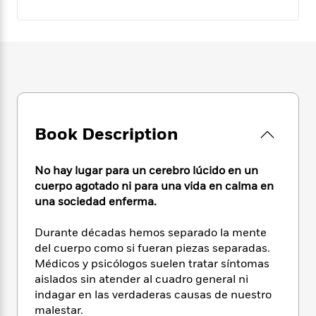
e
n
P
h
t
n
a
c
a
e
i
W
d
e
g
M
n
h
b
N
e
u
g
i
y
o
-
s
B
t
t
v
T
t
o
e
h
e
u
-
o
h
e
l
r
R
k
e
A
s
n
e
G
a
Book Description
u
i
a
u
d
t
n
d
i
h
g
I
No hay lugar para un cerebro lúcido en un
B
d
o
S
n
o
e
cuerpo agotado ni para una vida en calma en
r
e
s
I
o
una sociedad enferma.
r
i
n
k
i
g
T
s
K
Durante décadas hemos separado la mente
O
T
e
h
h
o
i
del cuerpo como si fueran piezas separadas.
u
a
s
t
e
f
d
Médicos y psicólogos suelen tratar síntomas
r
y
T
f
i
2
s
aislados sin atender al cuadro general ni
M
a
o
u
r
0
'
indagar en las verdaderas causas de nuestro
o
r
S
l
O
2
C
malestar.
s