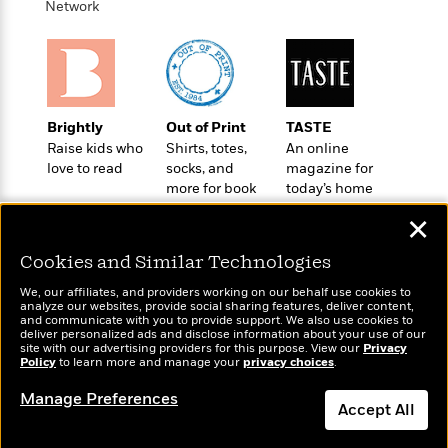
l
&
s
Network
>
a
View
h
l
<
T
n
e
T
All
h
c
W
i
r
P
e
h
m
i
l
o
e
l
a
l
Brightly
Out of Print
TASTE
l
n
M
e
Raise kids who
Shirts, totes,
An online
e
e
y
F
love to read
socks, and
magazine for
M
r
t
s
a
more for book
today’s home
a
O
t
m
lovers
cook
n
m
✕
e
i
g
S
a
r
l
a
c
r
Cookies and Similar Technologies
y
y
a
i
&
We, our affiliates, and providers working on our behalf use cookies to
n
e
analyze our websites, provide social sharing features, deliver content,
T
d
>
Wonderbly
and communicate with you to provide support. We also use cookies to
n
Today's Top Books
View
<
h
deliver personalized ads and disclose information about your use of our
Beloved
G
Personalized books for
c
Want to know what
All
site with our advertising providers for this purpose. View our
Privacy
r
Characters
r
kids and adults
people are actually
Policy
e
to learn more and manage your
privacy choices
.
i
a
reading right now?
F
l
Manage Preferences
T
p
i
Accept All
l
h
h
c
e
e
i