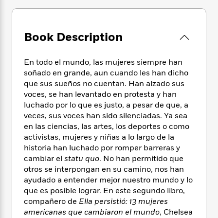
e
n
P
h
t
n
a
c
a
e
i
W
d
e
g
M
n
h
b
N
e
Book Description
u
g
i
y
o
-
s
B
t
t
v
T
t
o
e
h
En todo el mundo, las mujeres siempre han
e
u
-
o
h
e
soñado en grande, aun cuando les han dicho
l
r
R
k
e
A
que sus sueños no cuentan. Han alzado sus
s
n
e
G
a
u
voces, se han levantado en protesta y han
i
a
u
d
t
luchado por lo que es justo, a pesar de que, a
n
d
i
h
veces, sus voces han sido silenciadas. Ya sea
g
I
B
d
o
en las ciencias, las artes, los deportes o como
S
n
o
e
r
e
s
activistas, mujeres y niñas a lo largo de la
I
o
r
i
n
historia han luchado por romper barreras y
k
i
g
T
cambiar el
statu quo
. No han permitido que
s
K
O
T
e
h
h
o
otros se interpongan en su camino, nos han
i
u
a
s
t
e
f
ayudado a entender mejor nuestro mundo y lo
d
r
y
T
f
i
2
que es posible lograr. En este segundo libro,
s
M
a
o
u
r
0
'
compañero de
Ella persistió: 13 mujeres
o
r
S
l
O
2
C
americanas que cambiaron el mundo
, Chelsea
s