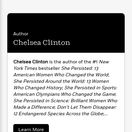
i
G
r
Y
e
t
s
r
e
e
e
h
h
a
s
a
f
A
d
s
r
e
n
e
P
x
C
r
Author
l
i
o
s
a
Chelsea Clinton
e
H
P
m
y
t
i
h
i
f
y
s
o
n
o
t
Trending
e
Chelsea Clinton
is the author of the #1
New
g
r
o
Series
b
York Times
bestseller
She Persisted: 13
S
I
r
e
P
American Women Who Changed the World
;
o
n
W
i
R
o
She Persisted Around the World: 13 Women
o
s
h
c
o
p
n
Who Changed History
;
She Persisted in Sports:
p
o
a
b
u
American Olympians Who Changed the Game
;
i
W
l
i
l
She Persisted in Science: Brilliant Women Who
r
a
F
n
a
Made a Difference
;
Don’t Let Them Disappear:
a
s
i
F
s
r
12 Endangered Species Across the Globe
;
t
?
c
i
o
L
Welcome to the Big Kids Club
;
It’s Your World:
i
t
c
n
a
Get Informed, Get Inspired & Get Going!
;
Start
o
C
i
a
t
Learn More
r