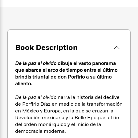
e
n
P
h
t
n
a
c
a
e
i
W
d
e
g
M
n
h
b
N
e
u
g
i
y
o
-
s
B
t
t
v
T
t
o
e
h
e
u
-
o
h
e
Book Description
l
r
R
k
e
A
s
n
e
G
a
u
i
a
u
d
De la paz al olvido
dibuja el vasto panorama
t
n
d
i
que abarca el arco de tiempo entre el último
h
g
I
B
d
brindis triunfal de don Porfirio a su último
o
S
n
o
e
aliento.
r
e
s
I
o
r
i
n
k
De la paz al olvido
narra la historia del declive
i
g
T
s
K
de Porfirio Díaz en medio de la transformación
O
T
e
h
h
o
i
en México y Europa, en la que se cruzan la
u
a
s
t
e
f
d
r
Revolución mexicana y la Belle Époque, el fin
y
T
f
i
2
s
M
del orden monárquico y el inicio de la
a
o
u
r
0
'
o
democracia moderna.
r
S
l
O
2
C
s