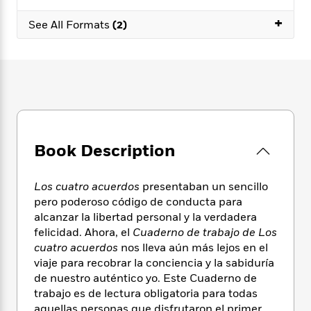
e
n
P
h
t
n
a
c
+
a
e
i
See All Formats
(2)
W
d
e
g
M
n
h
b
N
e
u
g
i
y
o
-
s
B
t
t
v
T
t
o
e
h
e
u
-
o
h
e
l
r
R
k
e
A
s
n
e
G
a
u
i
a
u
d
t
Book Description
n
d
i
h
g
I
B
d
o
S
n
o
e
Los cuatro acuerdos
presentaban un sencillo
r
e
s
I
o
pero poderoso código de conducta para
r
i
n
k
alcanzar la libertad personal y la verdadera
i
g
T
s
K
felicidad. Ahora, el
Cuaderno de trabajo de Los
O
T
e
h
h
o
i
cuatro acuerdos
nos lleva aún más lejos en el
u
a
s
t
e
f
d
viaje para recobrar la conciencia y la sabiduría
r
y
T
f
i
2
s
de nuestro auténtico yo. Este Cuaderno de
M
a
o
u
r
0
'
trabajo es de lectura obligatoria para todas
o
r
S
l
O
2
C
s
aquellas personas que disfrutaron el primer