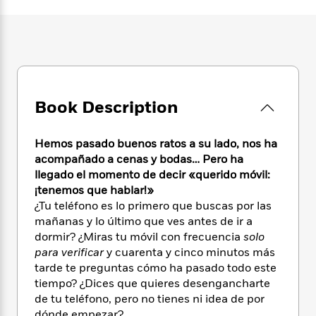
e
n
P
h
t
n
a
c
a
e
i
W
d
e
g
M
n
h
b
N
e
u
g
i
y
o
-
s
B
t
t
v
T
t
o
e
h
e
u
-
o
h
e
Book Description
l
r
R
k
e
A
s
n
e
G
a
u
i
a
u
d
Hemos pasado buenos ratos a su lado, nos ha
t
n
d
i
acompañado a cenas y bodas… Pero ha
h
g
I
B
d
llegado el momento de decir «querido móvil:
o
S
n
o
e
¡tenemos que hablar!»
r
e
s
I
o
¿Tu teléfono es lo primero que buscas por las
r
i
n
k
mañanas y lo último que ves antes de ir a
i
g
T
s
K
dormir? ¿Miras tu móvil con frecuencia
solo
O
T
e
h
h
o
i
para verificar
y cuarenta y cinco minutos más
u
a
s
t
e
f
d
tarde te preguntas cómo ha pasado todo este
r
y
T
f
i
2
s
tiempo? ¿Dices que quieres desengancharte
M
a
o
u
r
0
'
o
de tu teléfono, pero no tienes ni idea de por
r
S
l
O
2
C
s
dónde empezar?