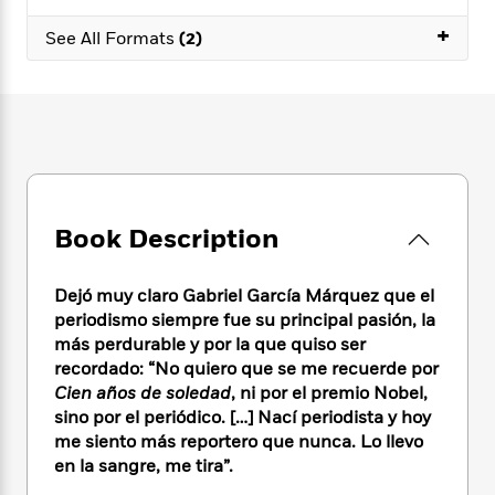
e
n
P
h
t
n
a
c
+
a
e
i
See All Formats
(2)
W
d
e
g
M
n
h
b
N
e
u
g
i
y
o
-
s
B
t
t
v
T
t
o
e
h
e
u
-
o
h
e
l
r
R
k
e
A
s
n
e
G
a
u
i
a
u
d
t
Book Description
n
d
i
h
g
I
B
d
o
S
n
o
e
Dejó muy claro Gabriel García Márquez que el
r
e
s
I
o
periodismo siempre fue su principal pasión, la
r
i
n
k
más perdurable y por la que quiso ser
i
g
T
s
K
recordado: “No quiero que se me recuerde por
O
T
e
h
h
o
i
Cien años de soledad
, ni por el premio Nobel,
u
a
s
t
e
f
d
sino por el periódico. […] Nací periodista y hoy
r
y
T
f
i
2
s
me siento más reportero que nunca. Lo llevo
M
a
o
u
r
0
'
en la sangre, me tira”.
o
r
S
l
O
2
C
s