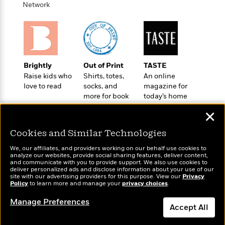
o
e
Network
c
i
o
y
t
c
k
i
t
s
o
i
T
n
L
o
o
l
n
R
Brightly
Out of Print
TASTE
a
e
Raise kids who
Shirts, totes,
An online
m
a
love to read
socks, and
magazine for
Features
a
d
more for book
today’s home
&
N
L
B
lovers
cook
Interviews
o
l
✕
a
E
n
a
s
m
B
Cookies and Similar Technologies
f
m
e
m
i
i
a
d
We, our affiliates, and providers working on our behalf use cookies to
a
o
c
analyze our websites, provide social sharing features, deliver content,
o
B
Wonderbly
g
and communicate with you to provide support. We also use cookies to
Today's Top Books
t
n
deliver personalized ads and disclose information about your use of our
r
Personalized books for
r
Want to know what
i
D
site with our advertising providers for this purpose. View our
Privacy
Y
o
kids and adults
a
Policy
people are actually
to learn more and manage your
privacy choices
.
o
r
o
d
p
reading right now?
n
.
Manage Preferences
u
i
h
Accept All
S
r
e
i
e
M
I