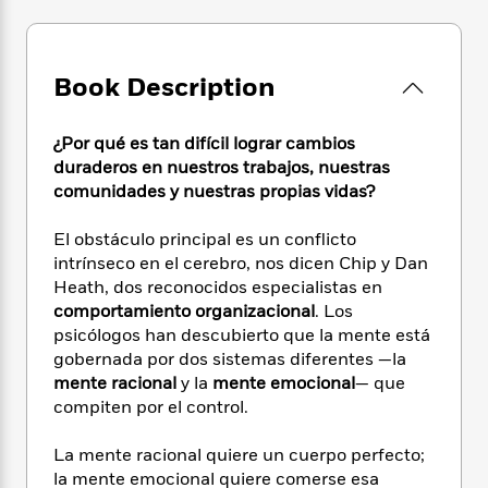
e
n
P
h
t
n
a
c
a
e
i
W
d
e
g
M
n
h
b
N
e
u
g
Book Description
i
y
o
-
s
B
t
t
v
T
t
o
e
h
e
¿Por qué es tan difícil lograr cambios
u
-
o
h
e
l
duraderos en nuestros trabajos, nuestras
r
R
k
e
A
s
comunidades y nuestras propias vidas?
n
e
G
a
u
i
a
u
d
t
n
El obstáculo principal es un conflicto
d
i
h
g
I
intrínseco en el cerebro, nos dicen Chip y Dan
B
d
o
S
n
o
e
Heath, dos reconocidos especialistas en
r
e
s
I
o
comportamiento organizacional
. Los
r
i
n
k
psicólogos han descubierto que la mente está
i
g
T
s
K
gobernada por dos sistemas diferentes —la
O
T
e
h
h
o
i
mente racional
y la
mente emocional
— que
u
a
s
t
e
f
d
compiten por el control.
r
y
T
f
i
2
s
M
a
o
u
r
0
'
La mente racional quiere un cuerpo perfecto;
o
r
S
l
O
2
C
la mente emocional quiere comerse esa
s