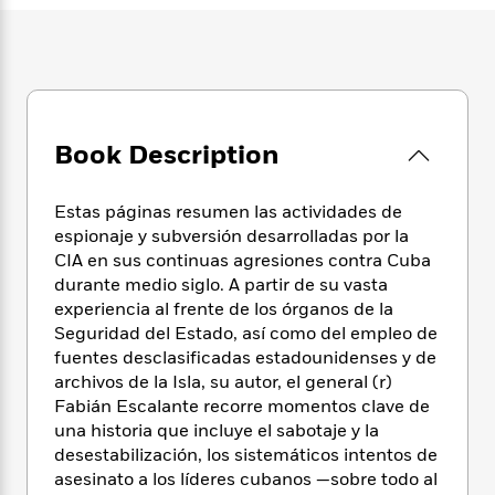
e
n
P
h
t
n
a
c
a
e
i
W
d
e
g
M
n
h
b
N
e
u
g
i
y
o
-
s
B
t
t
v
T
t
o
e
h
e
u
Book Description
-
o
h
e
l
r
R
k
e
A
s
n
e
G
a
u
Estas páginas resumen las actividades de
i
a
u
d
t
espionaje y subversión desarrolladas por la
n
d
i
h
CIA en sus continuas agresiones contra Cuba
g
I
B
d
o
durante medio siglo. A partir de su vasta
S
n
o
e
r
experiencia al frente de los órganos de la
e
s
I
o
Seguridad del Estado, así como del empleo de
r
i
n
k
i
g
fuentes desclasificadas estadounidenses y de
T
s
K
O
T
e
h
h
archivos de la Isla, su autor, el general (r)
o
i
u
a
s
t
e
Fabián Escalante recorre momentos clave de
f
d
r
y
T
f
i
2
una historia que incluye el sabotaje y la
s
M
a
o
u
r
0
desestabilización, los sistemáticos intentos de
'
o
r
S
l
O
2
asesinato a los líderes cubanos —sobre todo al
C
s