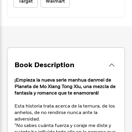
e
Target
Walmart
n
P
h
t
n
a
c
a
e
i
W
d
e
g
M
n
h
b
N
e
u
g
i
y
o
-
s
B
t
t
v
T
t
o
e
h
e
u
-
o
h
e
l
r
R
k
e
A
s
n
e
G
a
u
i
a
u
d
t
Book Description
n
d
i
h
g
I
B
d
o
S
n
o
e
¡Empieza la nueva serie manhua danmei de
r
e
s
I
o
Planeta de Mo Xiang Tong Xiu, una mezcla de
r
i
n
k
fantasía y romance que te enamorará!
i
g
T
s
K
O
T
e
h
h
o
i
Esta historia trata acerca de la ternura, de los
u
a
s
t
e
f
d
r
anhelos, de no rendirse nunca ante la
y
T
f
i
2
s
M
adversidad.
a
o
u
r
0
'
o
“No sabes cuánta fuerza y coraje me diste y
r
S
l
O
2
C
s