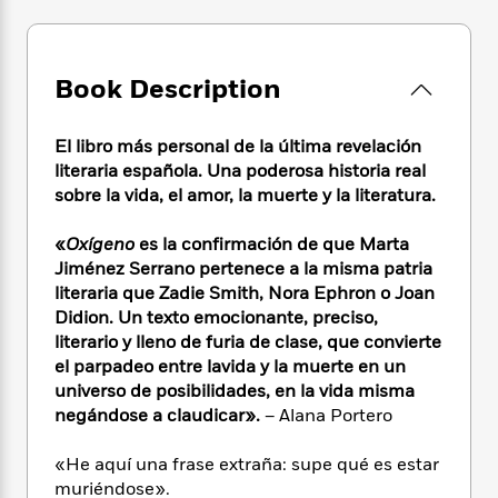
e
n
P
h
t
n
a
c
a
e
i
W
d
e
g
M
n
h
b
N
e
u
g
Book Description
i
y
o
-
s
B
t
t
v
T
t
o
e
h
e
El libro más personal de la última revelación
u
-
o
h
e
l
literaria española. Una poderosa historia real
r
R
k
e
A
s
sobre la vida, el amor, la muerte y la literatura.
n
e
G
a
u
i
a
u
d
t
n
«
Oxígeno
es la confirmación de que Marta
d
i
h
g
I
Jiménez Serrano pertenece a la misma patria
B
d
o
S
n
o
e
literaria que Zadie Smith, Nora Ephron o Joan
r
e
s
I
o
Didion. Un texto emocionante, preciso,
r
i
n
k
literario y lleno de furia de clase, que convierte
i
g
T
s
K
el parpadeo entre lavida y la muerte en un
O
T
e
h
h
o
i
universo de posibilidades, en la vida misma
u
a
s
t
e
f
d
negándose a claudicar».
– Alana Portero
r
y
T
f
i
2
s
M
a
o
u
r
0
'
«He aquí una frase extraña: supe qué es estar
o
r
S
l
O
2
C
muriéndose».
s