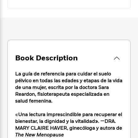
e
n
P
h
t
n
a
c
a
e
i
W
d
e
g
M
n
h
b
N
e
u
g
i
y
o
-
s
B
t
t
v
T
t
o
e
h
e
u
-
o
h
e
l
r
R
k
e
A
s
n
e
G
a
Book Description
u
i
a
u
d
t
n
d
i
h
g
I
La guía de referencia para cuidar el suelo
B
d
o
S
n
pélvico en todas las edades y etapas de la vida
o
e
r
e
s
I
de una mujer, escrita por la doctora Sara
o
r
i
n
k
Reardon, fisioterapeuta especializada en
i
g
T
s
salud femenina.
K
O
T
e
h
h
o
i
u
a
s
t
e
f
d
«
Una lectura imprescindible para recuperar el
r
y
T
f
i
2
s
bienestar, la dignidad y la vitalidad». —DRA.
M
a
o
u
r
0
'
MARY CLAIRE HAVER, ginecóloga y autora de
o
r
S
l
O
2
C
The New Menopause
s