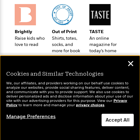
d
h
d
d
e
o
d
?
r
p
l
C
r
e
l
a
G
Brightly
Out of Print
TASTE
u
W
E
r
Raise kids who
Shirts, totes,
An online
b
h
s
a
love to read
socks, and
magazine for
y
s
d
more for book
today’s home
R
a
e
lovers
cook
e
y
R
✕
a
e
d
b
Cookies and Similar Technologies
G
i
e
H
r
We, our affiliates, and providers working on our behalf use cookies to
n
l
o
analyze our websites, provide social sharing features, deliver content,
a
Wonderbly
g
and communicate with you to provide support. We also use cookies to
B
Today's Top Books
w
p
deliver personalized ads and disclose information about your use of our
Personalized books for
I
l
Want to know what
C
site with our advertising providers for this purpose. View our
Privacy
h
kids and adults
s
people are actually
Policy
u
to learn more and manage your
privacy choices
.
a
i
G
reading right now?
e
n
c
Manage Preferences
o
R
I
Accept All
N
o
a
G
o
d
Dismiss
n
e
v
f
c
t